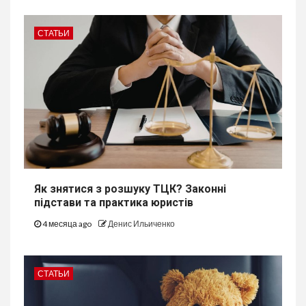
СТАТЬИ
Як знятися з розшуку ТЦК? Законні
підстави та практика юристів
4 месяца ago
Денис Ильиченко
СТАТЬИ