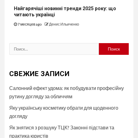
Найгарячіші новинні тренди 2025 року: що
читають українці
7 месяцев ago
Денис Ильиченко
Найти:
СВЕЖИЕ ЗАПИСИ
Салонний ефект удома: як побудувати професійну
рутину догляду за обличчям
Яку українську косметику обрати для щоденного
догляду
Як знятися з розшуку ТЦК? Законні підстави та
практика юристів