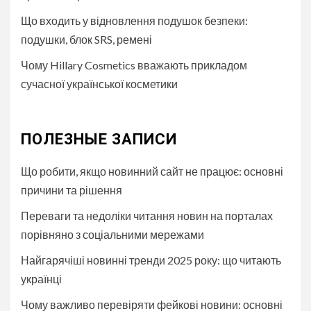
Що входить у відновлення подушок безпеки:
подушки, блок SRS, ремені
Чому Hillary Cosmetics вважають прикладом
сучасної української косметики
ПОЛЕЗНЫЕ ЗАПИСИ
Що робити, якщо новинний сайт не працює: основні
причини та рішення
Переваги та недоліки читання новин на порталах
порівняно з соціальними мережами
Найгарячіші новинні тренди 2025 року: що читають
українці
Чому важливо перевіряти фейкові новини: основні