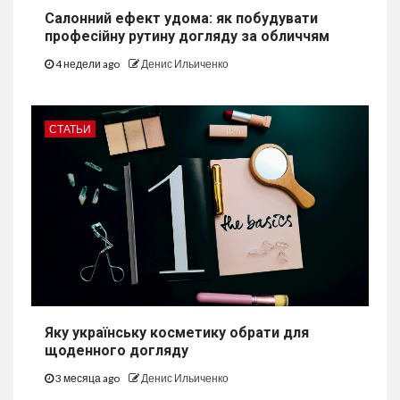
Салонний ефект удома: як побудувати
професійну рутину догляду за обличчям
4 недели ago
Денис Ильиченко
СТАТЬИ
Яку українську косметику обрати для
щоденного догляду
3 месяца ago
Денис Ильиченко