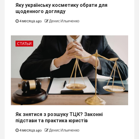
Яку українську косметику обрати для
щоденного догляду
4 месяца ago
Денис Ильиченко
СТАТЬИ
Як знятися з розшуку ТЦК? Законні
підстави та практика юристів
4 месяца ago
Денис Ильиченко