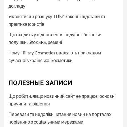
догляду
Як знятися з розшуку ТЦК? Законні підстави та
практика юристів
Що входить у відновлення подушок безпеки:
подушки, блок SRS, ремені
Чому Hillary Cosmetics вважають прикладом
сучасної української косметики
ПОЛЕЗНЫЕ ЗАПИСИ
Що робити, якщо новинний сайт не працює: основні
причини та рішення
Переваги та недоліки читання новин на порталах
порівняно з соціальними мережами