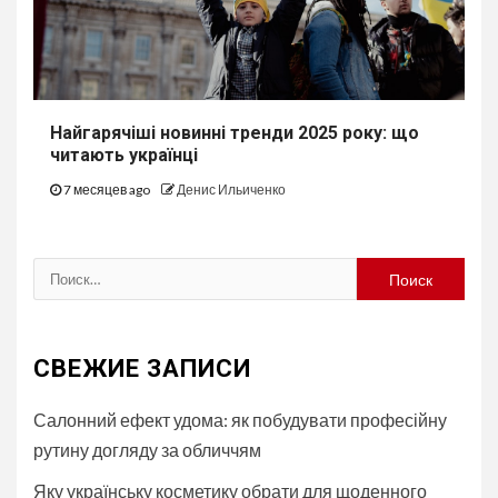
Найгарячіші новинні тренди 2025 року: що
читають українці
7 месяцев ago
Денис Ильиченко
Найти:
СВЕЖИЕ ЗАПИСИ
Салонний ефект удома: як побудувати професійну
рутину догляду за обличчям
Яку українську косметику обрати для щоденного