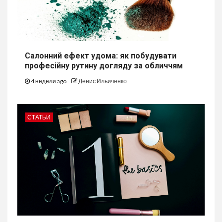
Салонний ефект удома: як побудувати
професійну рутину догляду за обличчям
4 недели ago
Денис Ильиченко
СТАТЬИ