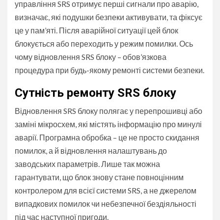
управління SRS отримує перші сигнали про аварію,
визначає, які подушки безпеки активувати, та фіксує
це у пам’яті. Після аварійної ситуації цей блок
блокується або переходить у режим помилки. Ось
чому відновлення SRS блоку – обов’язкова
процедура при будь-якому ремонті системи безпеки.
Сутність ремонту SRS блоку
Відновлення SRS блоку полягає у перепрошивці або
заміні мікросхем, які містять інформацію про минулі
аварії. Програмна обробка – це не просто скидання
помилок, а й відновлення налаштувань до
заводських параметрів. Лише так можна
гарантувати, що блок знову стане повноцінним
контролером для всієї системи SRS, а не джерелом
випадкових помилок чи небезпечної бездіяльності
під час наступної пригоди.