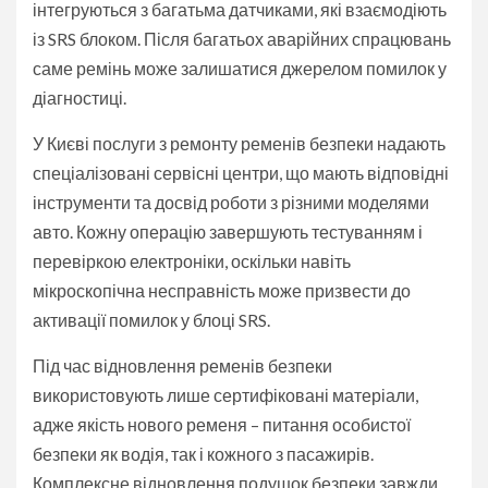
інтегруються з багатьма датчиками, які взаємодіють
із SRS блоком. Після багатьох аварійних спрацювань
саме ремінь може залишатися джерелом помилок у
діагностиці.
У Києві послуги з ремонту ременів безпеки надають
спеціалізовані сервісні центри, що мають відповідні
інструменти та досвід роботи з різними моделями
авто. Кожну операцію завершують тестуванням і
перевіркою електроніки, оскільки навіть
мікроскопічна несправність може призвести до
активації помилок у блоці SRS.
Під час відновлення ременів безпеки
використовують лише сертифіковані матеріали,
адже якість нового ременя – питання особистої
безпеки як водія, так і кожного з пасажирів.
Комплексне відновлення подушок безпеки завжди