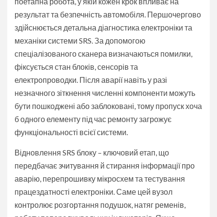
поетапна робота, у якій кожен крок впливає на
результат та безпечність автомобіля. Першочергово
здійснюється детальна діагностика електроніки та
механіки системи SRS. За допомогою
спеціалізованого сканера визначаються помилки,
фіксується стан блоків, сенсорів та
електропроводки. Після аварії навіть у разі
незначного зіткнення численні компоненти можуть
бути пошкоджені або заблоковані, тому пропуск хоча
б одного елементу під час ремонту загрожує
функціональності всієї системи.
Відновлення SRS блоку – ключовий етап, що
передбачає зчитування й стирання інформації про
аварію, перепрошивку мікросхем та тестування
працездатності електроніки. Саме цей вузол
контролює розгортання подушок, натяг ременів,