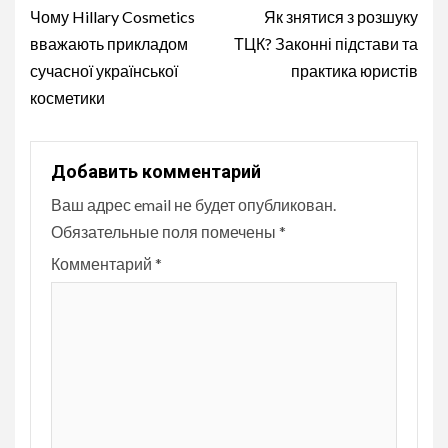
Reading
Чому Hillary Cosmetics
Як знятися з розшуку
вважають прикладом
ТЦК? Законні підстави та
сучасної української
практика юристів
косметики
Добавить комментарий
Ваш адрес email не будет опубликован.
Обязательные поля помечены
*
Комментарий
*