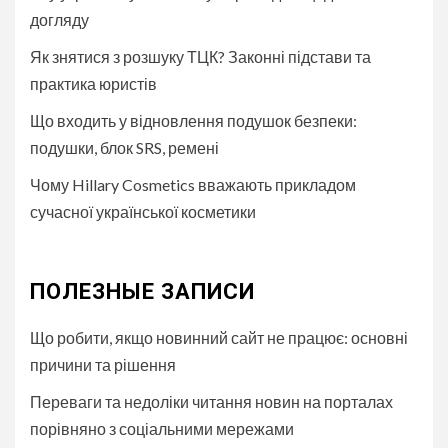
догляду
Як знятися з розшуку ТЦК? Законні підстави та
практика юристів
Що входить у відновлення подушок безпеки:
подушки, блок SRS, ремені
Чому Hillary Cosmetics вважають прикладом
сучасної української косметики
ПОЛЕЗНЫЕ ЗАПИСИ
Що робити, якщо новинний сайт не працює: основні
причини та рішення
Переваги та недоліки читання новин на порталах
порівняно з соціальними мережами