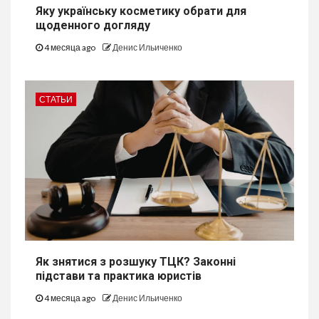
Яку українську косметику обрати для
щоденного догляду
4 месяца ago
Денис Ильиченко
СТАТЬИ
Як знятися з розшуку ТЦК? Законні
підстави та практика юристів
4 месяца ago
Денис Ильиченко