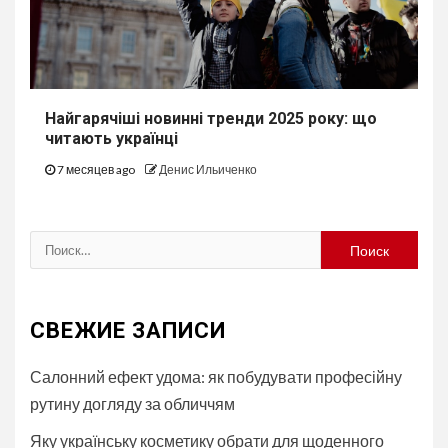
Найгарячіші новинні тренди 2025 року: що
читають українці
7 месяцев ago
Денис Ильиченко
Найти:
СВЕЖИЕ ЗАПИСИ
Салонний ефект удома: як побудувати професійну
рутину догляду за обличчям
Яку українську косметику обрати для щоденного