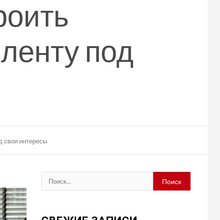
роить
ленту под
д свои интересы
Найти: