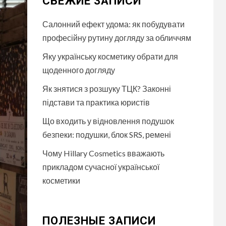
СВЕЖИЕ ЗАПИСИ
Салонний ефект удома: як побудувати
професійну рутину догляду за обличчям
Яку українську косметику обрати для
щоденного догляду
Як знятися з розшуку ТЦК? Законні
підстави та практика юристів
Що входить у відновлення подушок
безпеки: подушки, блок SRS, ремені
Чому Hillary Cosmetics вважають
прикладом сучасної української
косметики
ПОЛЕЗНЫЕ ЗАПИСИ