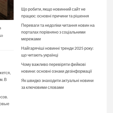
Що робити, якщо новинний сайт не
працює: основні причини та рішення
Переваги та недоліки читання новин на
в
порталах порівняно з соціальними
ко
мережами
Найгарячіші новинні тренди 2025 року:
що читають українці
Чому важливо перевіряти фейкові
новини: основні ознаки дезінформації
жется,
м. В
Як швидко знаходити актуальні новини
за ключовими словами
сов.
ровые