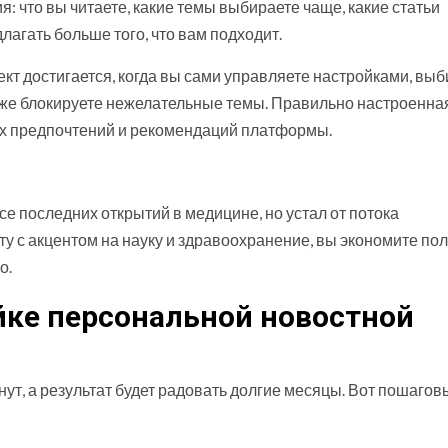
 что вы читаете, какие темы выбираете чаще, какие статьи
лагать больше того, что вам подходит.
кт достигается, когда вы сами управляете настройками, вы
аже блокируете нежелательные темы. Правильно настроенна
ых предпочтений и рекомендаций платформы.
рсе последних открытий в медицине, но устал от потока
у с акцентом на науку и здравоохранение, вы экономите по
о.
йке персональной новостной
ут, а результат будет радовать долгие месяцы. Вот пошагов