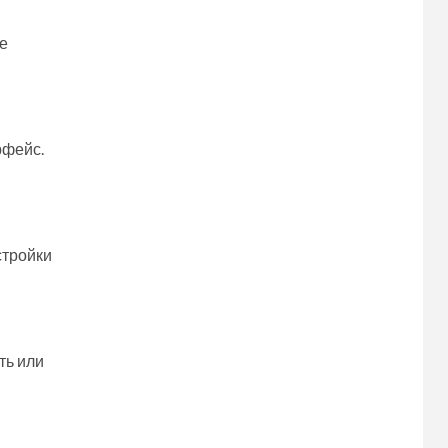
же
рфейс.
стройки
ть или