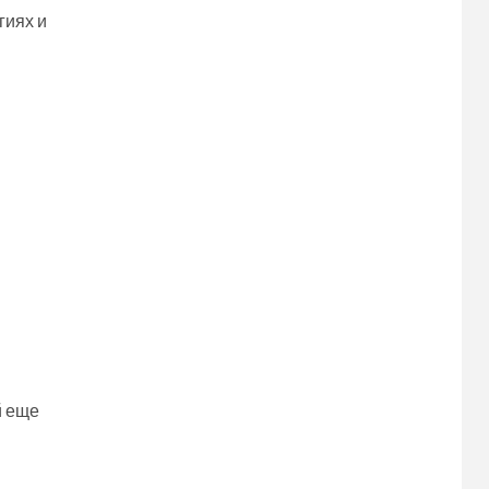
гиях и
й еще