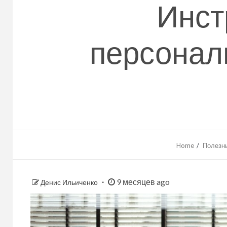
Инст
персонал
Home
Полезны
9 месяцев ago
Денис Ильиченко