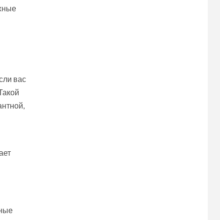
ужные
сли вас
Такой
антной,
ает
мные