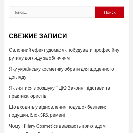
Найти:
СВЕЖИЕ ЗАПИСИ
Салонний ефект удома: як побудувати професійну
рутину догляду за обличчям
Яку українську косметику обрати для щоденного
догляду
Як знятися з розшуку ТЦК? Законні підстави та
практика юристів
Що входить у відновлення подушок безпеки:
подушки, блок SRS, ремені
Чому Hillary Cosmetics вважають прикладом