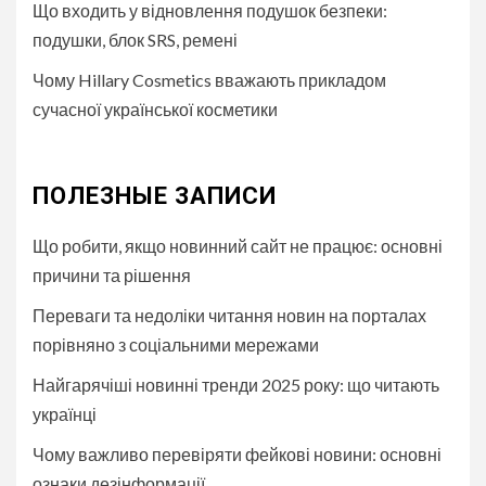
Що входить у відновлення подушок безпеки:
подушки, блок SRS, ремені
Чому Hillary Cosmetics вважають прикладом
сучасної української косметики
ПОЛЕЗНЫЕ ЗАПИСИ
Що робити, якщо новинний сайт не працює: основні
причини та рішення
Переваги та недоліки читання новин на порталах
порівняно з соціальними мережами
Найгарячіші новинні тренди 2025 року: що читають
українці
Чому важливо перевіряти фейкові новини: основні
ознаки дезінформації