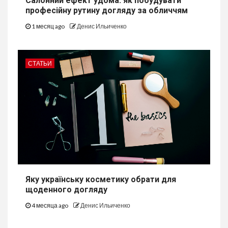
Салонний ефект удома: як побудувати
професійну рутину догляду за обличчям
1 месяц ago
Денис Ильиченко
СТАТЬИ
Яку українську косметику обрати для
щоденного догляду
4 месяца ago
Денис Ильиченко