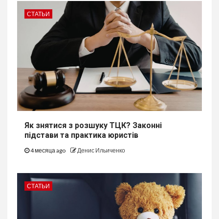
СТАТЬИ
Як знятися з розшуку ТЦК? Законні
підстави та практика юристів
4 месяца ago
Денис Ильиченко
СТАТЬИ