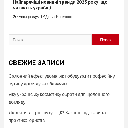
Найгарячіші новинні тренди 2025 року: що
читають українці
7 месяцев ago
Денис Ильиченко
Найти:
СВЕЖИЕ ЗАПИСИ
Салонний ефект удома: як побудувати професійну
рутину догляду за обличчям
Яку українську косметику обрати для щоденного
догляду
Як знятися з розшуку ТЦК? Законні підстави та
практика юристів