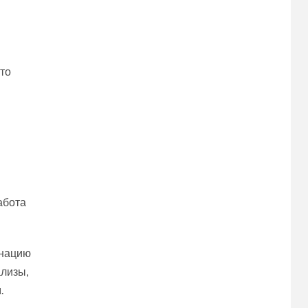
 то
абота
инацию
ализы,
.