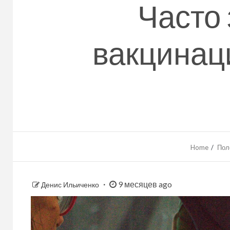
Часто
вакцинаци
Home
Пол
9 месяцев ago
Денис Ильиченко