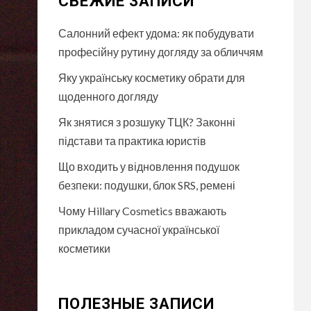
СВЕЖИЕ ЗАПИСИ
Салонний ефект удома: як побудувати
професійну рутину догляду за обличчям
Яку українську косметику обрати для
щоденного догляду
Як знятися з розшуку ТЦК? Законні
підстави та практика юристів
Що входить у відновлення подушок
безпеки: подушки, блок SRS, ремені
Чому Hillary Cosmetics вважають
прикладом сучасної української
косметики
ПОЛЕЗНЫЕ ЗАПИСИ