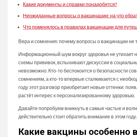
Какие документы и справки понадобятся?
Неожиданные вопросы о вакцинации: на что обра
Что поменялось в правилах вакцинации для путе
Вера и сомнения: почему вопросы о вакцинации не 
Информационный шум вокруг здоровья не утихает н
схемы прививок, вспыхивают дискуссии в социальных
невозможно. Кто-то беспокоится о безопасности со
сомнениям, а кто-то впервые сталкивается с необхо
году этот разговор приобретает новые оттенки: по
растёт интерес к персонализированному здоровью.
Давайте попробуем вникнуть в самые частые и волн
действительно стоит обратить внимание в этом году.
Какие вакцины особенно в