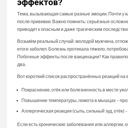
эффектов?
Тема, вызывающая самые разные эмоции. Почти у к
после прививки. Важно помнить: серьёзные осложнен
приводит к опасным и даже трагическим последстви
Возьмём реальный случай: молодой мужчина, отложи
итоге заболел. Болезнь протекала тяжело, потребов
Побочные эффекты после вакцинации? Как правило, 
два.
Вот короткий список распространённых реакций на ва
Покраснение, отёк или болезненность в месте уко
Повышение температуры, ломота в мышцах – про
Аллергическая реакция (сыпь, сильный зуд, отёк)
Если есть хронические заболевания или аллергии, о