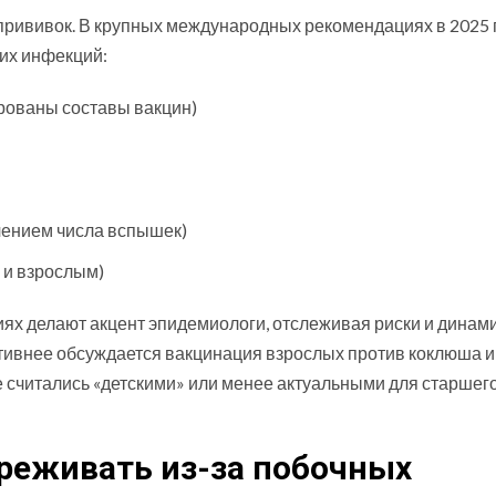
прививок. В крупных международных рекомендациях в 2025 
их инфекций:
рованы составы вакцин)
ичением числа вспышек)
 и взрослым)
иях делают акцент эпидемиологи, отслеживая риски и динам
тивнее обсуждается вакцинация взрослых против коклюша и
считались «детскими» или менее актуальными для старшег
ереживать из-за побочных