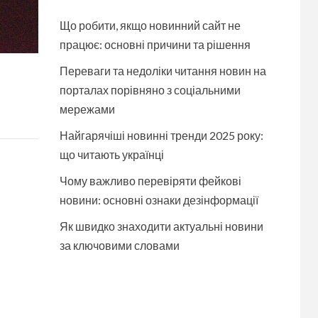
Що робити, якщо новинний сайт не
працює: основні причини та рішення
Переваги та недоліки читання новин на
порталах порівняно з соціальними
мережами
Найгарячіші новинні тренди 2025 року:
що читають українці
Чому важливо перевіряти фейкові
новини: основні ознаки дезінформації
Як швидко знаходити актуальні новини
за ключовими словами