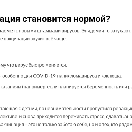
ация становится нормой?
иваемся с новыми штаммами вирусов. Эпидемии то затухают,
те вакцинации звучит всё чаще.
му что вирус быстро меняется.
– особенно для COVID-19, папилломавируса и коклюша.
казаниям (например, если планируется беременность или р
отающая с детьми, по невнимательности пропустила ревакц
ллективе, и снова приходится переживать стресс, сдавать ан
нация – это не только забота о себе, но и о тех, кто рядом