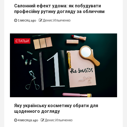
Салонний ефект удома: як побудувати
професійну рутину догляду за обличчям
1 месяц ago
Денис Ильиченко
СТАТЬИ
Яку українську косметику обрати для
щоденного догляду
4 месяца ago
Денис Ильиченко