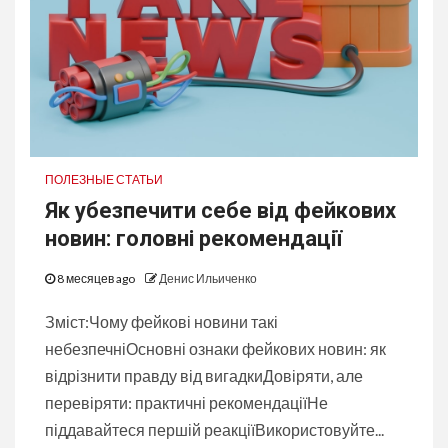
ПОЛЕЗНЫЕ СТАТЬИ
Як убезпечити себе від фейкових
новин: головні рекомендації
8 месяцев ago
Денис Ильиченко
Зміст:Чому фейкові новини такі
небезпечніОсновні ознаки фейкових новин: як
відрізнити правду від вигадкиДовіряти, але
перевіряти: практичні рекомендаціїНе
піддавайтеся першій реакціїВикористовуйте...