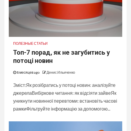
ПОЛЕЗНЫЕ СТАТЬИ
Топ-7 порад, як не загубитись у
потоці новин
8 месяцев ago
Денис Ильиченко
Зміст:Як розібратись у потоці новин: аналізуйте
джерелаВибіркове читання: як відсіяти зайвеЯк
уникнути новинної перевтоми: встановіть часові
рамкиФільтруйте інформацію за допомогою...