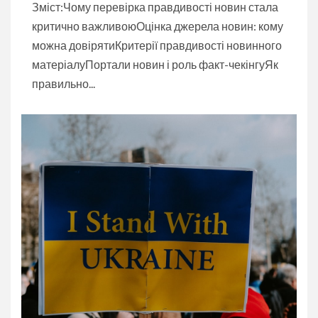
Зміст:Чому перевірка правдивості новин стала
критично важливоюОцінка джерела новин: кому
можна довірятиКритерії правдивості новинного
матеріалуПортали новин і роль факт-чекінгуЯк
правильно...