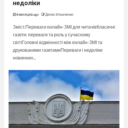
недоліки
8 месяцев ago
Денис Ильиченко
Зміст:Переваги онлайн-ЗМІ для читачівКласичні
газети: переваги та роль у сучасному
світіГоловні відмінності між онлайн-ЗМІ та
друкованими газетамиПереваги і недоліки
новинних...