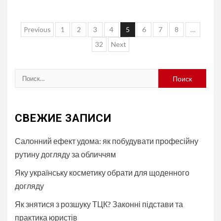
Навигация
Previous
1
2
3
4
5
6
7
8
…
по
32
Next
записям
Найти:
СВЕЖИЕ ЗАПИСИ
Салонний ефект удома: як побудувати професійну
рутину догляду за обличчям
Яку українську косметику обрати для щоденного
догляду
Як знятися з розшуку ТЦК? Законні підстави та
практика юристів